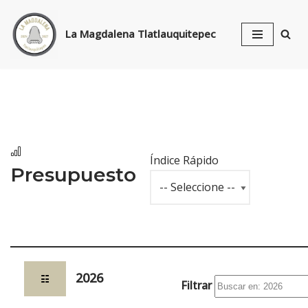
La Magdalena Tlatlauquitepec
Skip
to
content
Índice Rápido
Presupuesto
2026
☷
Filtrar